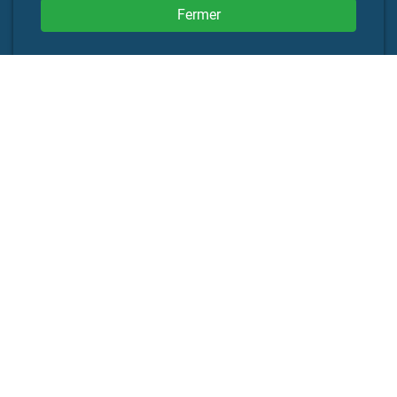
Fermer
Powered By:
Adresse
Kapadokya
Houthalen-helchteren
Helzoldstraat 26 Bus 1